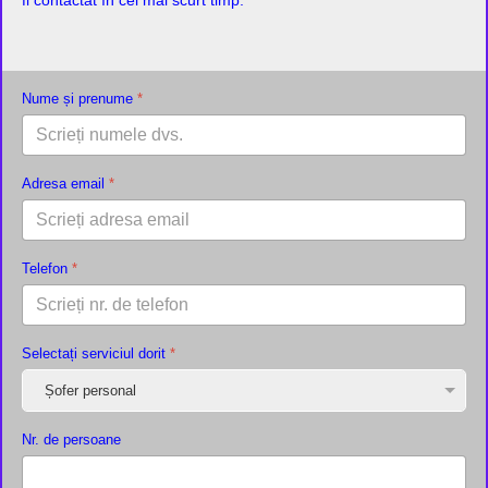
fi contactat în cel mai scurt timp.
Nume și prenume
*
Adresa email
*
Telefon
*
Selectați serviciul dorit
*
Nr. de persoane