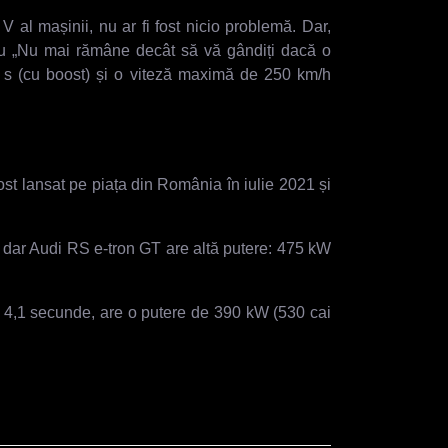
 al mașinii, nu ar fi fost nicio problemă. Dar,
au „Nu mai rămâne decât să vă gândiți dacă o
s (cu boost) și o viteză maximă de 250 km/h
ost lansat pe piața din România în iulie 2021 și
dar Audi RS e-tron GT are altă putere: 475 kW
n 4,1 secunde, are o putere de 390 kW (530 cai