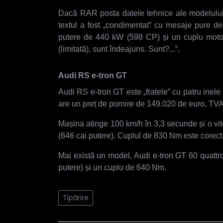
Dacă RAR posta datele tehnice ale modelului sa
textul a fost „condimentat” cu mesaje pure 
putere de 440 kW (598 CP) și un cuplu moto
(limitată), sunt îndeajuns. Sunt?...”.
Audi RS e-tron GT
Audi RS e-tron GT este „fratele” cu patru inele
are un preț de pornire de 149.020 de euro, TVA
Mașina atinge 100 km/h în 3,3 secunde și o v
(646 cai putere). Cuplul de 830 Nm este corect
Mai există un model, Audi e-tron GT 60 quattr
putere) și un cuplu de 640 Nm.
Tipărire