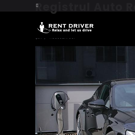
Registrul Auto 
e-tron GT.
Știri
Accesări: 597