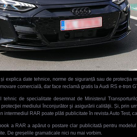
xplica date tehnice, norme de siguranță sau de protecția mediu
romovare comercială, dar face reclamă gratis la Audi RS e-tron 
hnic de specialitate desemnat de Ministerul Transporturilor 
 protecţiei mediului înconjurător şi asigurării calităţii. Și, prin
 intermediul RAR poate plăti publicitate în revista Auto Test, ca
ook a RAR a apărut o postare clar publicitată pentru modelul
ite. De greșelile gramaticale nici nu mai vorbim.