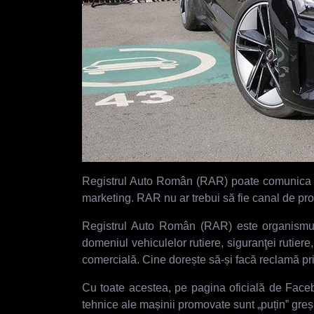
Registrul Auto Român (RAR) poate comunica și e
marketing. RAR nu ar trebui să fie canal de p
Registrul Auto Român (RAR) este organismul te
domeniul vehiculelor rutiere, siguranţei rutiere,
comercială. Cine dorește să-și facă reclamă prin
Cu toate acestea, pe pagina oficială de Faceb
tehnice ale mașinii promovate sunt „puțin” greș