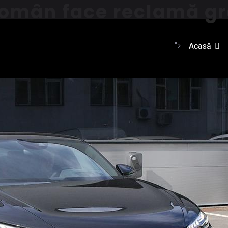
Român face reclamă gra
">
Acasă