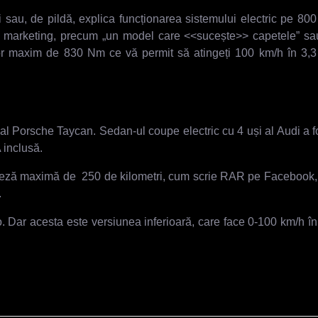
u, de pildă, explica funcționarea sistemului electric pe 800 V
de marketing, precum „un model care <<sucește>> capetele” s
r maxim de 830 Nm ce vă permit să atingeți 100 km/h în 3,3 
 al Porsche Taycan. Sedan-ul coupe electric cu 4 uși al Audi a f
 inclusă.
iteză maximă de 250 de kilometri, cum scrie RAR pe Facebook, 
.
o. Dar acesta este versiunea inferioară, care face 0-100 km/h î