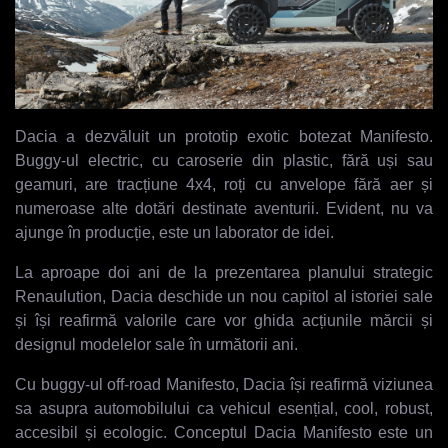
Dacia a dezvăluit un prototip exotic botezat Manifesto.
Buggy-ul electric, cu caroserie din plastic, fără uși sau
geamuri, are tracțiune 4x4, roți cu anvelope fără aer și
numeroase alte dotări destinate aventurii. Evident, nu va
ajunge în producție, este un laborator de idei.
La aproape doi ani de la prezentarea planului strategic
Renaulution, Dacia deschide un nou capitol al istoriei sale
și își reafirmă valorile care vor ghida acțiunile mărcii și
designul modelelor sale în următorii ani.
Cu buggy-ul off-road Manifesto, Dacia își reafirmă viziunea
sa asupra automobilului ca vehicul esențial, cool, robust,
accesibil și ecologic. Conceptul Dacia Manifesto este un