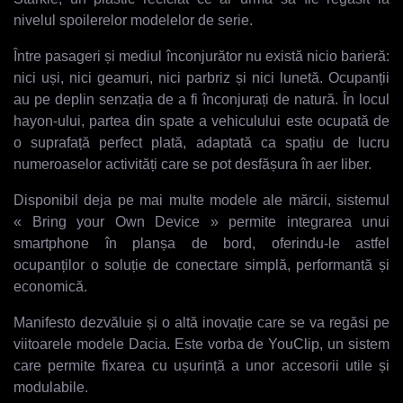
nivelul spoilerelor modelelor de serie.
Între pasageri și mediul înconjurător nu există nicio barieră:
nici uși, nici geamuri, nici parbriz și nici lunetă. Ocupanții
au pe deplin senzația de a fi înconjurați de natură. În locul
hayon-ului, partea din spate a vehiculului este ocupată de
o suprafață perfect plată, adaptată ca spațiu de lucru
numeroaselor activități care se pot desfășura în aer liber.
Disponibil deja pe mai multe modele ale mărcii, sistemul
« Bring your Own Device » permite integrarea unui
smartphone în planșa de bord, oferindu-le astfel
ocupanților o soluție de conectare simplă, performantă și
economică.
Manifesto dezvăluie și o altă inovație care se va regăsi pe
viitoarele modele Dacia. Este vorba de YouClip, un sistem
care permite fixarea cu ușurință a unor accesorii utile și
modulabile.