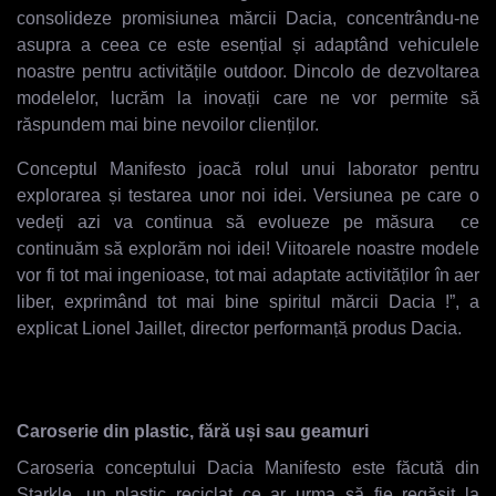
consolideze promisiunea mărcii Dacia, concentrându-ne
asupra a ceea ce este esențial și adaptând vehiculele
noastre pentru activitățile outdoor. Dincolo de dezvoltarea
modelelor, lucrăm la inovații care ne vor permite să
răspundem mai bine nevoilor clienților.
Conceptul Manifesto joacă rolul unui laborator pentru
explorarea și testarea unor noi idei. Versiunea pe care o
vedeți azi va continua să evolueze pe măsura ce
continuăm să explorăm noi idei! Viitoarele noastre modele
vor fi tot mai ingenioase, tot mai adaptate activităților în aer
liber, exprimând tot mai bine spiritul mărcii Dacia !”, a
explicat Lionel Jaillet, director performanță produs Dacia.
Caroserie din plastic, fără uși sau geamuri
Caroseria conceptului Dacia Manifesto este făcută din
Starkle, un plastic reciclat ce ar urma să fie regăsit la