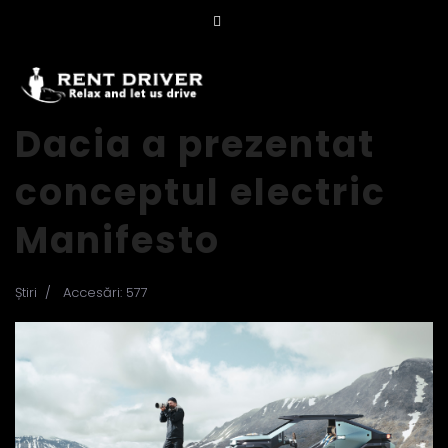
Dacia a prezentat
conceptul electric
Manifesto
Știri
Accesări: 577